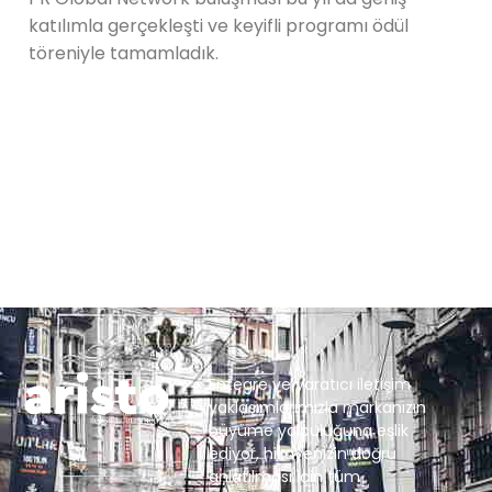
katılımla gerçekleşti ve keyifli programı ödül
töreniyle tamamladık.
Entegre ve yaratıcı iletişim
yaklaşımlarımızla markanızın
büyüme yolculuğuna eşlik
ediyor, hikayenizin doğru
anlatılması için tüm