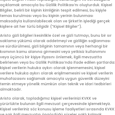
açıklamak amacıyla bu Gizlilik Politikası’nı oluşturduk. Kişisel
Bilgiler, belirli bir kişinin kimliğinin tespit edilmesi, bu kişiyle
temas kurulması veya bu kişinin yerinin bulunması
maksadıyla kullanılabilecek olan ve Şirket’in işlediği gerçek
kişilere ait her türlü bilgidir (“Kişisel Bilgiler”).
Aristo gizli bilgileri kesinlikle özel ve gizli tutmayı, bunu bir sır
saklama yükümü olarak addetmeyi ve gizliliğin sağlanması
ve sürdürülmesi, gizli bilginin tamamının veya herhangi bir
kısmının kamu alanına girmesini veya yetkisiz kullanımını
veya üçüncü bir kişiye ifşasını önlemek, ilgili mevzuatta
belirlenen veya bu Gizlilik Politikası’nda ifade edilen şartlarda:
kişisel verilerin hukuka aykırı olarak işlenmemesini, kişisel
verilere hukuka aykırı olarak erişilmemesini ve kişisel verilerin
muhafazasını sağlamak amacıyla uygun güvenlik düzeyini
temin etmeye yönelik mümkün olan teknik ve idari tedbirleri
almaktadır.
Aristo olarak, topladığımız kişisel verilerinizi KVKK ve
yürürlükte bulunan ilgili mevzuat çerçevesinde işlemekteyiz.
Kişisel verileriniz söz konusu işleme faaliyetleri sırasında KVKK
ve sair ilgili mevzuatın öngördüğü süreler saklı kalmak