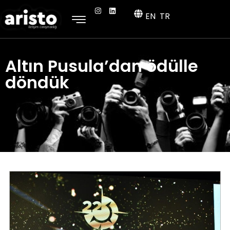
EN
TR
Altın Pusula’dan ödülle
döndük