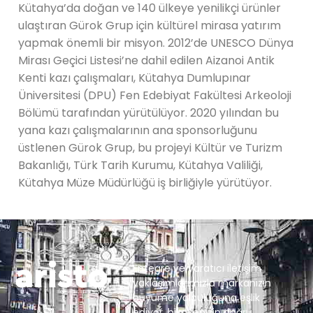
Kütahya’da doğan ve 140 ülkeye yenilikçi ürünler
ulaştıran Gürok Grup için kültürel mirasa yatırım
yapmak önemli bir misyon. 2012’de UNESCO Dünya
Mirası Geçici Listesi’ne dahil edilen Aizanoi Antik
Kenti kazı çalışmaları, Kütahya Dumlupınar
Üniversitesi (DPU) Fen Edebiyat Fakültesi Arkeoloji
Bölümü tarafından yürütülüyor. 2020 yılından bu
yana kazı çalışmalarının ana sponsorluğunu
üstlenen Gürok Grup, bu projeyi Kültür ve Turizm
Bakanlığı, Türk Tarih Kurumu, Kütahya Valiliği,
Kütahya Müze Müdürlüğü iş birliğiyle yürütüyor.
Entegre ve yaratıcı iletişim
yaklaşımlarımızla markanızın
büyüme yolculuğuna eşlik
ediyor, hikayenizin doğru