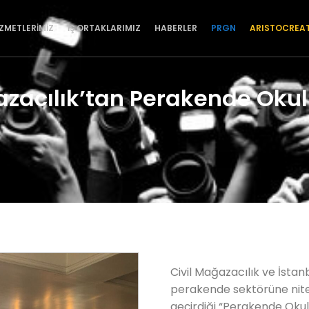
İZMETLERİMİZ
İŞ ORTAKLARIMIZ
HABERLER
PRGN
ARISTOCREA
azacılık’tan Perakende Okul
Civil Mağazacılık ve İstanb
perakende sektörüne nite
geçirdiği “Perakende Okul