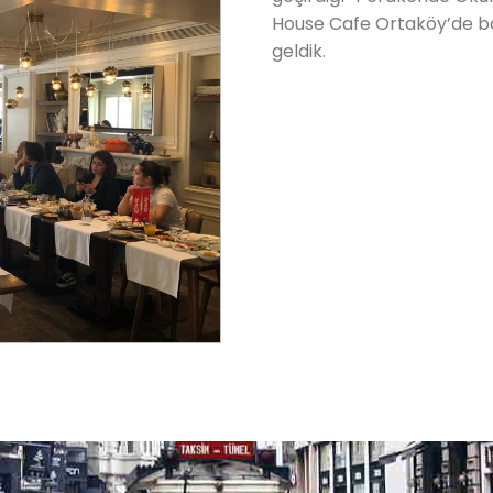
House Cafe Ortaköy’de ba
geldik.