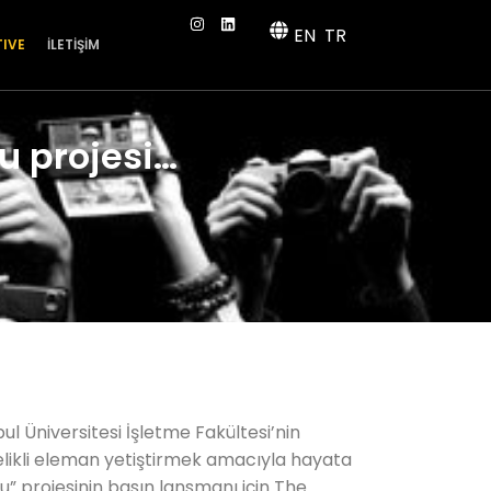
EN
TR
TIVE
İLETİŞİM
u projesi…
ul Üniversitesi İşletme Fakültesi’nin
likli eleman yetiştirmek amacıyla hayata
u” projesinin basın lansmanı için The