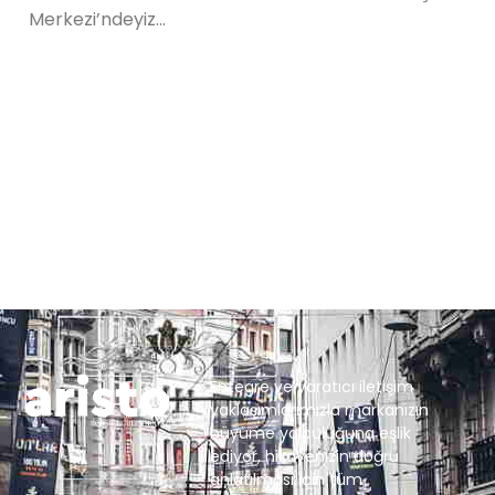
Merkezi’ndeyiz…
Entegre ve yaratıcı iletişim
yaklaşımlarımızla markanızın
büyüme yolculuğuna eşlik
ediyor, hikayenizin doğru
anlatılması için tüm