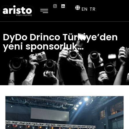
EN
TR
DyDo Drinco Türkiye’den
yeni sponsorluk…