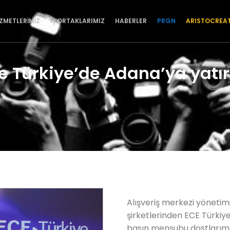
İZMETLERİMİZ
İŞ ORTAKLARIMIZ
HABERLER
PRGN
ARISTOCREA
e Türkiye’de Adana’ya yatı
Alışveriş merkezi yönetim
şirketlerinden ECE Türkiye
basın mensubu dostlarımız