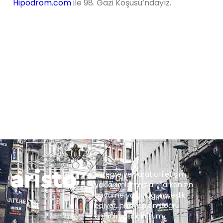
Hipodrom.com
ile 98. Gazi Koşusu’ndayız.
Entegre ve yaratıcı iletişim
yaklaşımlarımızla markanızın
büyüme yolculuğuna eşlik
ediyor, hikayenizin doğru
anlatılması için tüm