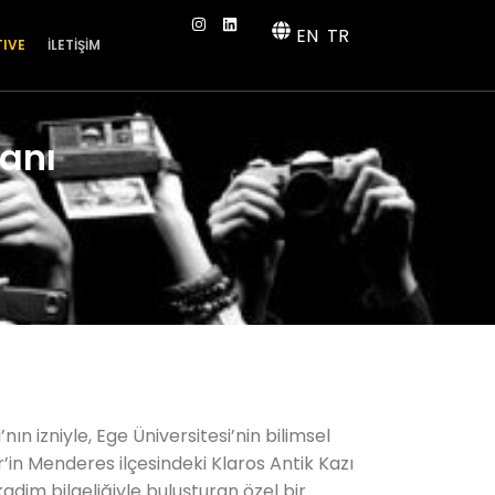
EN
TR
TIVE
İLETİŞİM
lanı
nın izniyle, Ege Üniversitesi’nin bilimsel
r’in Menderes ilçesindeki Klaros Antik Kazı
kadim bilgeliğiyle buluşturan özel bir