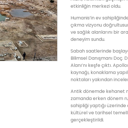
etkinliğin merkezi oldu.
Humanis’in ev sahipliğinde
çıkma vizyonu doğrultusund
ve sağlık alanlarını bir ar
deneyim sundu.
Sabah saatlerinde başlay
Bilimsel Danışmanı Doç. Dr
Alanı’nı keşfe çıktı. Apoll
kaynağı, konaklama yapıla
noktaları yakından incelem
Antik dönemde kehanet mer
zamanda erken dönem ruhsa
sahipliği yaptığı üzerind
kültürel ve tarihsel temell
gerçekleştirildi.