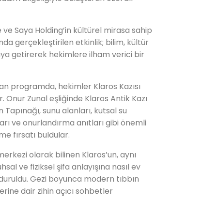
 ve Saya Holding’in kültürel mirasa sahip
a gerçekleştirilen etkinlik; bilim, kültür
aya getirerek hekimlere ilham verici bir
an programda, hekimler Klaros Kazısı
. Onur Zunal eşliğinde Klaros Antik Kazı
on Tapınağı, sunu alanları, kutsal su
rı ve onurlandırma anıtları gibi önemli
e fırsatı buldular.
kezi olarak bilinen Klaros’un, aynı
l ve fiziksel şifa anlayışına nasıl ev
e duruldu. Gezi boyunca modern tıbbın
erine dair zihin açıcı sohbetler