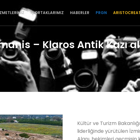
İZMETLERİMİZ
İŞ ORTAKLARIMIZ
HABERLER
PRGN
ARISTOCREA
anis – Klaros Antik Kazı a
Kültür ve Turizm Bakanlığı’
liderliğinde yürütülen İzmi
Alanı, hekimleri geçmişin 