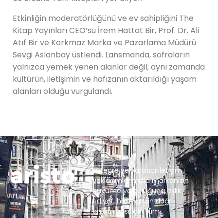
Etkinliğin moderatörlüğünü ve ev sahipliğini The
Kitap Yayınları CEO’su İrem Hattat Bir, Prof. Dr. Ali
Atıf Bir ve Korkmaz Marka ve Pazarlama Müdürü
Sevgi Aslanbay üstlendi. Lansmanda, sofraların
yalnızca yemek yenen alanlar değil; aynı zamanda
kültürün, iletişimin ve hafızanın aktarıldığı yaşam
alanları olduğu vurgulandı.
Entegre ve yaratıcı iletişim
yaklaşımlarımızla markanızın
büyüme yolculuğuna eşlik
ediyor, hikayenizin doğru
anlatılması için tüm