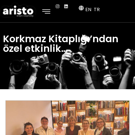
EN
TR
Korkmaz Kitaplığı’ndan
özel etkinlik…