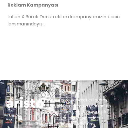
Reklam Kampanyası
Lufian X Burak Deniz reklam kampanyamızın basın
lansmanındayız…
Entegre ve yaratıcı iletişim
yaklaşımlarımızla markanızın
büyüme yolculuğuna eşlik
ediyor, hikayenizin doğru
anlatılması için tüm