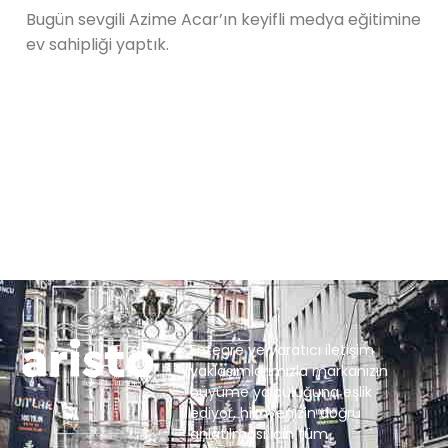
Bugün sevgili Azime Acar’ın keyifli medya eğitimine
ev sahipliği yaptık.
Entegre ve yaratıcı iletişim
yaklaşımlarımızla markanızın
büyüme yolculuğuna eşlik
ediyor, hikayenizin doğru
anlatılması için tüm