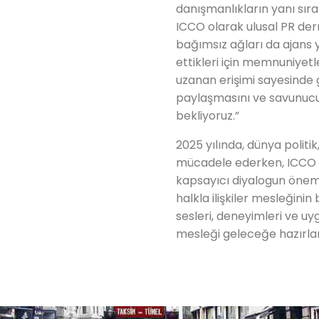
danışmanlıkların yanı sır
ICCO olarak ulusal PR der
bağımsız ağları da ajans 
ettikleri için memnuniyetle
uzanan erişimi sayesinde g
paylaşmasını ve savunucu
bekliyoruz.”
2025 yılında, dünya politi
mücadele ederken, ICCO ve 
kapsayıcı diyalogun önemini
halkla ilişkiler mesleğinin
sesleri, deneyimleri ve u
mesleği geleceğe hazırlam