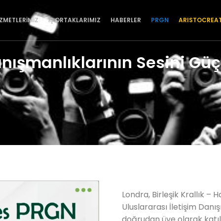
İZMETLERİMİZ
İŞ ORTAKLARIMIZ
HABERLER
PRGN
ARISTOCREA
nışmanlıklarının Sesini Güç
Londra, Birleşik Krallık – H
Uluslararası İletişim Dan
doğrudan üye olarak katıld