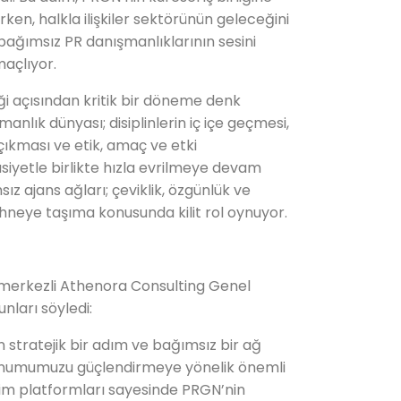
irken, halkla ilişkiler sektörünün geleceğini
ağımsız PR danışmanlıklarının sesini
açlıyor.
ği açısından kritik bir döneme denk
manlık dünyası; disiplinlerin iç içe geçmesi,
 çıkması ve etik, amaç ve etki
siyetle birlikte hızla evrilmeye devam
z ajans ağları; çeviklik, özgünlük ve
ahneye taşıma konusunda kilit rol oynuyor.
merkezli Athenora Consulting Genel
ları söyledi:
n stratejik bir adım ve bağımsız bir ağ
konumumuzu güçlendirmeye yönelik önemli
şim platformları sayesinde PRGN’nin