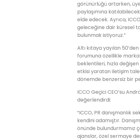
görünürlüğü artarken, üye
paylaşımına katılabilecek 
elde edecek. Ayrıca, ICCO’
geleceğine dair küresel t
bulunmak istiyoruz.”
Altı kıtaya yayılan 50’den
forumuna özellikle markal
beklentileri, hızla değiş
etkisi yaratan iletişim tal
dönemde benzersiz bir pe
ICCO Geçici CEO’su Andras
değerlendirdi:
“ICCO, PR danışmanlık se
kendini adamıştır. Danışm
önünde bulundurmamız çok
ajanslar, özel sermaye de