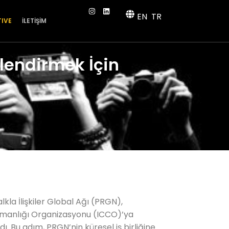
EN
TR
TIVE
İLETİŞİM
lendirmek İçin
alkla İlişkiler Global Ağı (PRGN),
ışmanlığı Organizasyonu (ICCO)’ya
ı. Bu adım, PRGN’nin küresel iş birliğine