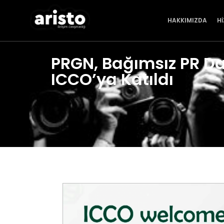
HAKKIMIZDA
H
PRGN, Bağımsız PR Da
ICCO’ya Katıldı