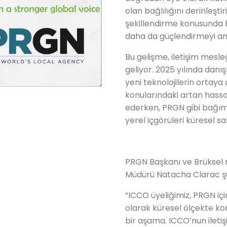
olan bağlılığını derinleştir
şekillendirme konusunda b
daha da güçlendirmeyi am
Bu gelişme, iletişim mesle
geliyor. 2025 yılında danış
yeni teknolojilerin ortaya
konularındaki artan hassa
ederken, PRGN gibi bağımsı
yerel içgörüleri küresel s
PRGN Başkanı ve Brüksel 
Müdürü Natacha Clarac şun
“ICCO üyeliğimiz, PRGN içi
olarak küresel ölçekte 
bir aşama. ICCO’nun ileti