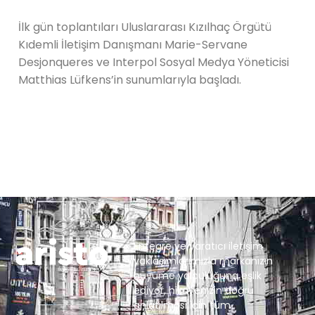
İlk gün toplantıları Uluslararası Kızılhaç Örgütü
Kıdemli İletişim Danışmanı Marie-Servane
Desjonqueres ve Interpol Sosyal Medya Yöneticisi
Matthias Lüfkens’in sunumlarıyla başladı.
Entegre ve yaratıcı iletişim
yaklaşımlarımızla markanızın
büyüme yolculuğuna eşlik
ediyor, hikayenizin doğru
anlatılması için tüm