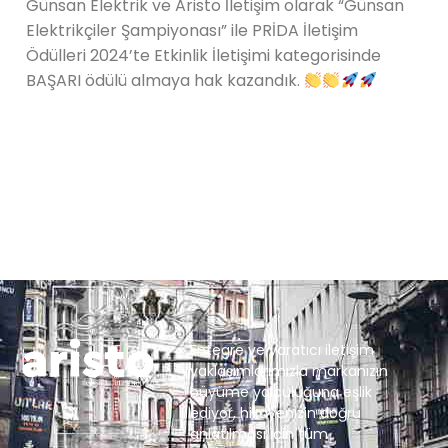
Günsan Elektrik ve Aristo İletişim olarak “Günsan
Elektrikçiler Şampiyonası” ile PRİDA İletişim
Ödülleri 2024’te Etkinlik İletişimi kategorisinde
BAŞARI ödülü almaya hak kazandık.
Entegre ve yaratıcı iletişim
yaklaşımlarımızla markanızın
büyüme yolculuğuna eşlik
ediyor, hikayenizin doğru
anlatılması için tüm