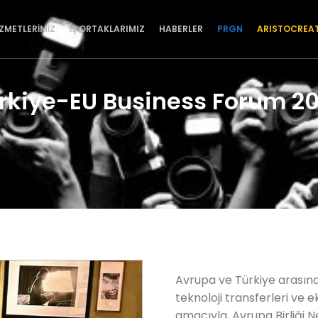
İZMETLERİMİZ
İŞ ORTAKLARIMIZ
HABERLER
PRGN
ARISTOCREA
rkiye-EU Business Forum 2
Avrupa ve Türkiye arasında
teknoloji transferleri ve ek
amacıyla, Avrupa Birliği N