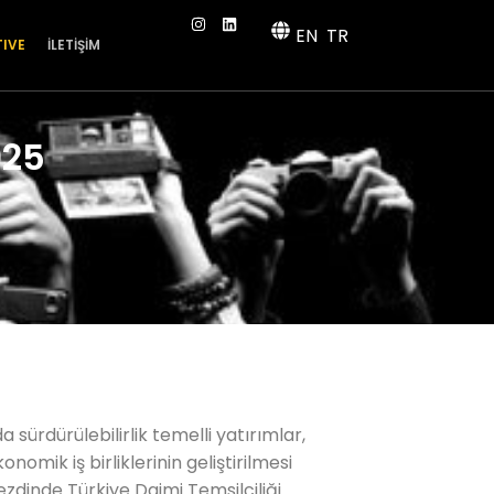
EN
TR
TIVE
İLETİŞİM
025
 sürdürülebilirlik temelli yatırımlar,
onomik iş birliklerinin geliştirilmesi
ezdinde Türkiye Daimi Temsilciliği